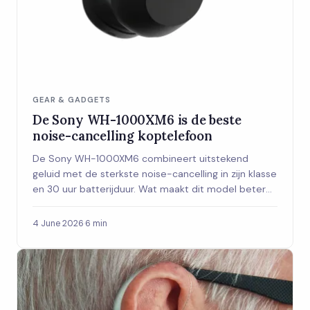
GEAR & GADGETS
De Sony WH-1000XM6 is de beste
noise-cancelling koptelefoon
De Sony WH-1000XM6 combineert uitstekend
geluid met de sterkste noise-cancelling in zijn klasse
en 30 uur batterijduur. Wat maakt dit model beter
dan zijn voorganger, en voor wie is het de moeite
waard?
4 June 2026
·
6 min