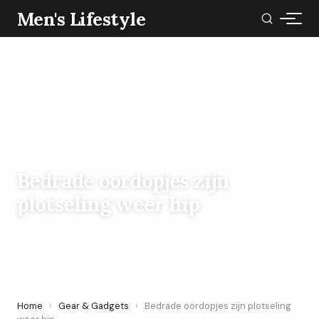
Men's Lifestyle
GEAR & GADGETS
Bedrade oordopjes zijn
plotseling weer hip
2 June 2026
·
5 min leestijd
Home
›
Gear & Gadgets
›
Bedrade oordopjes zijn plotseling