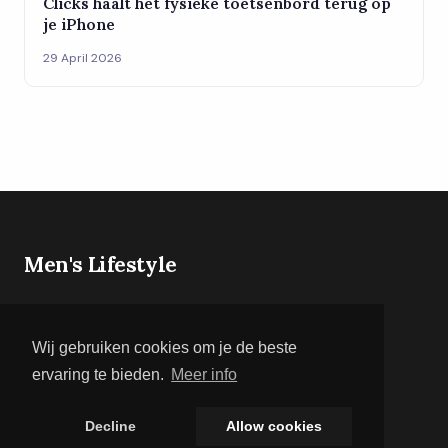
Clicks haalt het fysieke toetsenbord terug op
je iPhone
29 April 2026
Men's Lifestyle
Men's Lifestyle brengt het beste uit de
mannenwereld samen. Lees over gadgets,
Wij gebruiken cookies om je de beste
fitness, mode en relaties op één overzichtelijk
platform.
ervaring te bieden.
Meer info
Decline
Allow cookies
CATEGORIEËN