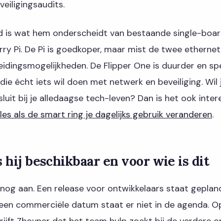
eiligingsaudits.
eid is wat hem onderscheidt van bestaande single-bo
rry Pi. De Pi is goedkoper, maar mist de twee etherne
idingsmogelijkheden. De Flipper One is duurder en spe
die écht iets wil doen met netwerk en beveiliging. Wil
luit bij je alledaagse tech-leven? Dan is het ook inte
es als de smart ring je dagelijks gebruik veranderen
.
 hij beschikbaar en voor wie is dit
r nog aan. Een release voor ontwikkelaars staat gepla
een commerciële datum staat er niet in de agenda. 
ijft Zhovner dat het team hulp zoekt bij de verdere o