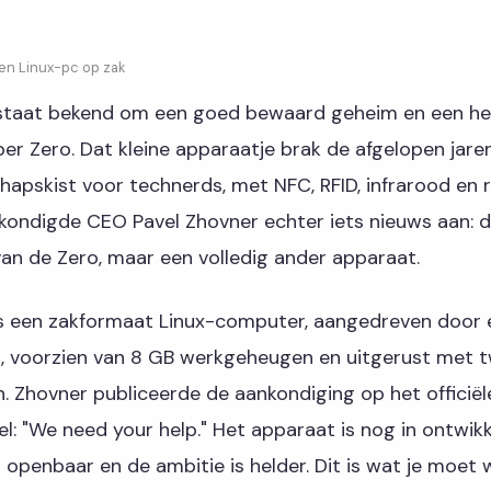
een Linux-pc op zak
 staat bekend om een goed bewaard geheim en een hee
per Zero. Dat kleine apparaatje brak de afgelopen jaren
apskist voor technerds, met NFC, RFID, infrarood en r
kondigde CEO Pavel Zhovner echter iets nieuws aan: d
an de Zero, maar een volledig ander apparaat.
is een zakformaat Linux-computer, aangedreven door
, voorzien van 8 GB werkgeheugen en uitgerust met t
 Zhovner publiceerde de aankondiging op het officiël
l: "We need your help." Het apparaat is nog in ontwik
jn openbaar en de ambitie is helder. Dit is wat je moet 