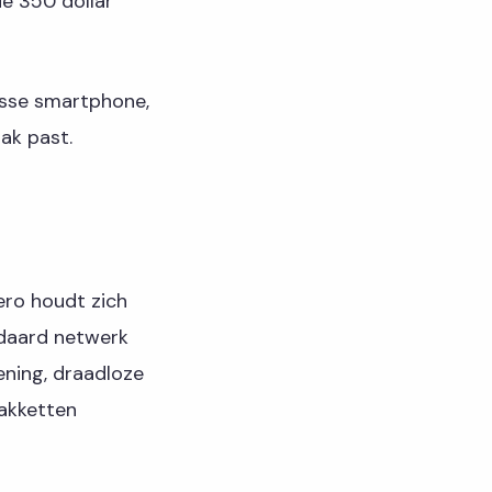
e 350 dollar
lasse smartphone,
ak past.
ero houdt zich
andaard netwerk
ening, draadloze
pakketten