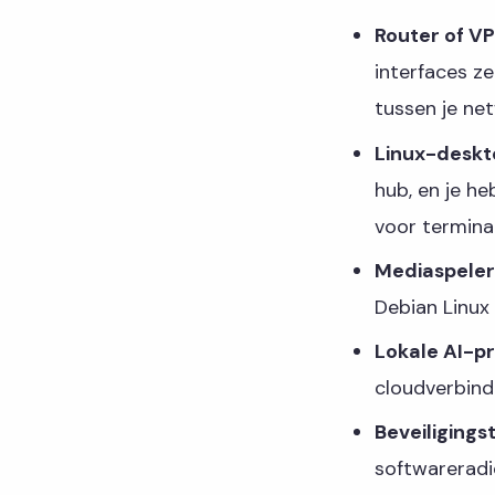
Router of 
interfaces ze
tussen je net
Linux-deskt
hub, en je h
voor termina
Mediaspeler
Debian Linux 
Lokale AI-p
cloudverbind
Beveiligings
softwareradi