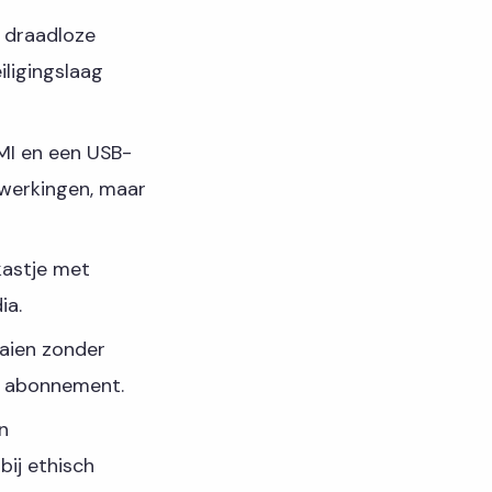
 draadloze
iligingslaag
DMI en een USB-
ewerkingen, maar
kastje met
ia.
aaien zonder
s abonnement.
n
bij ethisch