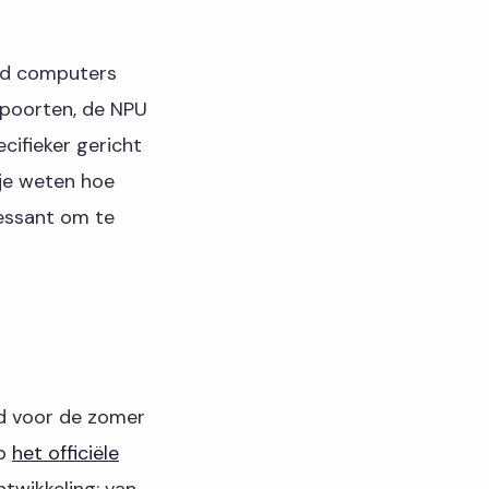
ard computers
tpoorten, de NPU
cifieker gericht
 je weten hoe
ressant om te
nd voor de zomer
Op
het officiële
ntwikkeling: van