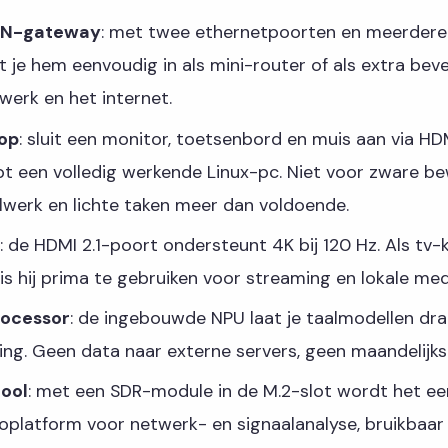
VPN-gateway
: met twee ethernetpoorten en meerdere
t je hem eenvoudig in als mini-router of als extra beve
werk en het internet.
op
: sluit een monitor, toetsenbord en muis aan via H
ebt een volledig werkende Linux-pc. Niet voor zware b
lwerk en lichte taken meer dan voldoende.
: de HDMI 2.1-poort ondersteunt 4K bij 120 Hz. Als tv-
is hij prima te gebruiken voor streaming en lokale med
rocessor
: de ingebouwde NPU laat je taalmodellen dr
ing. Geen data naar externe servers, geen maandelijk
tool
: met een SDR-module in de M.2-slot wordt het ee
oplatform voor netwerk- en signaalanalyse, bruikbaar 