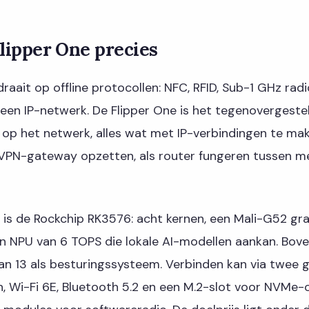
Flipper One precies
raait op offline protocollen: NFC, RFID, Sub-1 GHz radio
een IP-netwerk. De Flipper One is het tegenovergestel
 op het netwerk, alles wat met IP-verbindingen te mak
 VPN-gateway opzetten, als router fungeren tussen m
 is de Rockchip RK3576: acht kernen, een Mali-G52 gra
n NPU van 6 TOPS die lokale AI-modellen aankan. Bove
n 13 als besturingssysteem. Verbinden kan via twee g
, Wi-Fi 6E, Bluetooth 5.2 en een M.2-slot voor NVMe-