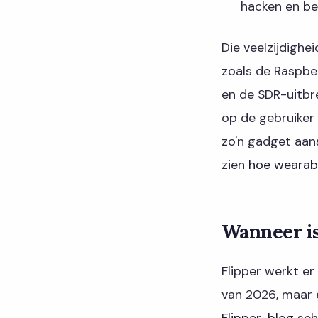
hacken en bev
Die veelzijdigh
zoals de Raspbe
en de SDR-uitbre
op de gebruiker 
zo'n gadget aans
zien
hoe wearabl
Wanneer is
Flipper werkt e
van 2026, maar 
Flipper-blog
schr