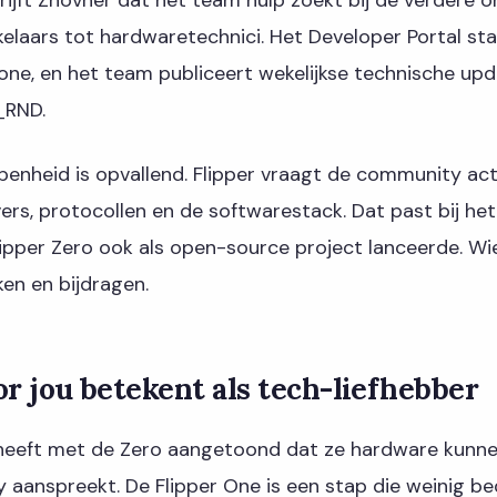
laars tot hardwaretechnici. Het Developer Portal staa
/one, en het team publiceert wekelijkse technische upd
_RND.
penheid is opvallend. Flipper vraagt de community act
ers, protocollen en de softwarestack. Dat past bij he
Flipper Zero ook als open-source project lanceerde. Wi
ken en bijdragen.
or jou betekent als tech-liefhebber
 heeft met de Zero aangetoond dat ze hardware kunn
aanspreekt. De Flipper One is een stap die weinig be