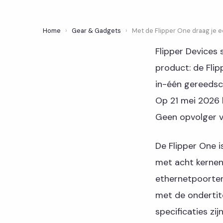
Home
›
Gear & Gadgets
›
Met de Flipper One draag je 
Flipper Devices
product: de Flip
in-één gereedsch
Op 21 mei 2026 
Geen opvolger v
De Flipper One 
met acht kernen
ethernetpoorten.
met de ondertite
specificaties zi