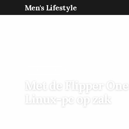
Men's Lifestyle
GEAR & GADGETS
Met de Flipper One
Linux-pc op zak
8 June 2026
·
5 min leestijd