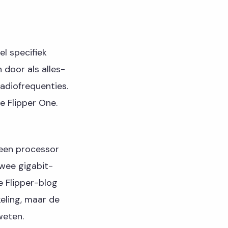
l specifiek
 door als alles-
adiofrequenties.
e Flipper One.
 een processor
wee gigabit-
e Flipper-blog
keling, maar de
weten.