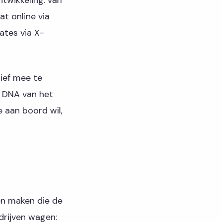
t online via
ates via X-
ief mee te
t DNA van het
e aan boord wil,
en maken die de
drijven wagen: