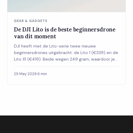
GEAR & GADGETS
De DJI Lito is de beste beginnersdrone
van dit moment
DJI heeft met de Lito-serie twee nieuwe
beginnersdrones uitgebracht: de Lito 1 (€339) en de
Lito X1 (€419). Beide wegen 249 gram, waardoor je
geen examens of registratie nodig hebt in
Nederland. Met 4K-camera en tot 37 minuten
29 May 2026
·
6 min
vliegtijd is dit de drone voor wie eindelijk wil
beginnen.