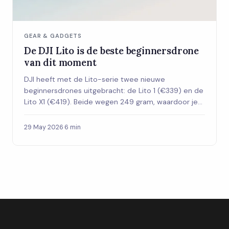
GEAR & GADGETS
De DJI Lito is de beste beginnersdrone
van dit moment
DJI heeft met de Lito-serie twee nieuwe
beginnersdrones uitgebracht: de Lito 1 (€339) en de
Lito X1 (€419). Beide wegen 249 gram, waardoor je
geen examens of registratie nodig hebt in
Nederland. Met 4K-camera en tot 37 minuten
29 May 2026
·
6 min
vliegtijd is dit de drone voor wie eindelijk wil
beginnen.