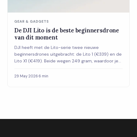
GEAR & GADGETS
De DJI Lito is de beste beginnersdrone
van dit moment
DJI heeft met de Lito-serie twee nieuwe
beginnersdrones uitgebracht: de Lito 1 (€339) en de
Lito X1 (€419). Beide wegen 249 gram, waardoor je
geen examens of registratie nodig hebt in
Nederland. Met 4K-camera en tot 37 minuten
29 May 2026
·
6 min
vliegtijd is dit de drone voor wie eindelijk wil
beginnen.