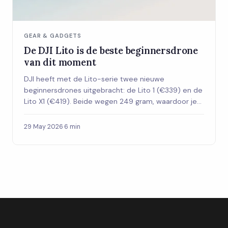
GEAR & GADGETS
De DJI Lito is de beste beginnersdrone
van dit moment
DJI heeft met de Lito-serie twee nieuwe
beginnersdrones uitgebracht: de Lito 1 (€339) en de
Lito X1 (€419). Beide wegen 249 gram, waardoor je
geen examens of registratie nodig hebt in
Nederland. Met 4K-camera en tot 37 minuten
29 May 2026
·
6 min
vliegtijd is dit de drone voor wie eindelijk wil
beginnen.