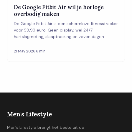
De Google Fitbit Air wil je horloge
overbodig maken
De Google Fitbit Air is een schermloze fitnesstracker
voor 99,99 euro. Geen display, wel 24/7
hartslagmeting, slaaptracking en zeven dagen
batterij. Is dit het slimste horloge dat je ooit niet
koopt?
21 May 2026
·
6 min
Men's Lifestyle
Men's Lifestyle brengt het beste uit de