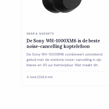
GEAR & GADGETS
De Sony WH-1000XM6 is de beste
noise-cancelling koptelefoon
De Sony WH-1000XM6 combineert uitstekend
geluid met de sterkste noise-cancelling in zijn
klasse en 30 uur batterijduur. Wat maakt dit
model beter dan zijn voorganger, en voor wie is
het de moeite waard?
4 June 2026
·
6 min