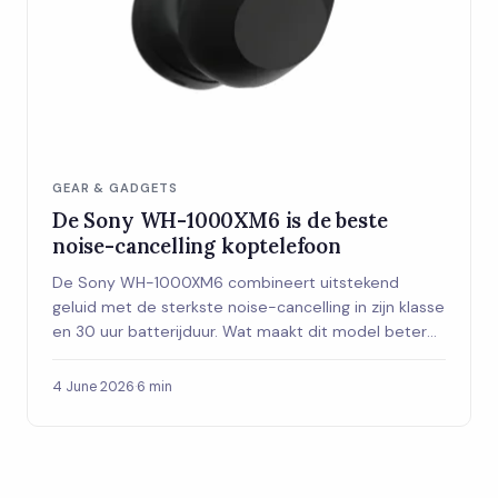
GEAR & GADGETS
De Sony WH-1000XM6 is de beste
noise-cancelling koptelefoon
De Sony WH-1000XM6 combineert uitstekend
geluid met de sterkste noise-cancelling in zijn klasse
en 30 uur batterijduur. Wat maakt dit model beter
dan zijn voorganger, en voor wie is het de moeite
waard?
4 June 2026
·
6 min