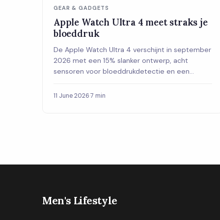
GEAR & GADGETS
Apple Watch Ultra 4 meet straks je
bloeddruk
De Apple Watch Ultra 4 verschijnt in september
2026 met een 15% slanker ontwerp, acht
sensoren voor bloeddrukdetectie en een
nieuwe S11-chip. Dit zijn de verwachtingen op
een rij.
11 June 2026
·
7 min
Men's Lifestyle