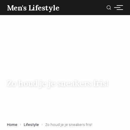
Men's Lifestyle
LIFESTYLE
Zo houd je je sneakers fris!
10 February 2025
·
4 min leestijd
Home
›
Lifestyle
›
Zo houd je je sneakers fris!