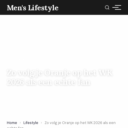
Men's Lifestyle
LIFESTYLE
Zo volg je Oranje op het WK
2026 als een echte fan
13 June 2026
·
6 min leestijd
Home
›
Lifestyle
›
Zo volg je Oranje op het WK 2026 als een