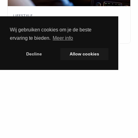
LIFESTYLE
Welke autoverzekering past bij jouw rijstijl?
Wij gebruiken cookies om je de beste
30 July 2026
ervaring te bieden.
Meer info
Decline
Allow cookies
Men's Lifestyle
Men's Lifestyle brengt het beste uit de
mannenwereld samen. Lees over gadgets,
fitness, mode en relaties op één overzichtelijk
platform.